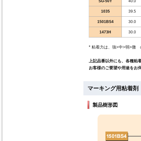
SG-50Y
40.0
1035
39.5
1501BS4
30.0
1473H
30.0
* 粘着力は、強>中>弱>微
上記品番以外にも、各種粘
お客様のご要望や用途をお
マーキング用粘着剤
製品樹形図