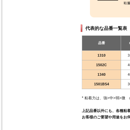
代表的な品番一覧表
品番
1310
3
1502C
4
1340
4
1501BS4
3
* 粘着力は、強>中>弱>微
上記品番以外にも、各種粘
お客様のご要望や用途をお