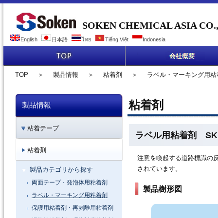
SOKEN CHEMICAL ASIA CO.,
English
日本語
ไทย
Tiếng Việt
Indonesia
TOP
＞
製品情報
＞
粘着剤
＞
ラベル・マーキング用粘
粘着剤
製品情報
粘着テープ
ラベル用粘着剤 S
粘着剤
注意を喚起する道路標識の
されています。
製品カテゴリから探す
両面テープ・発泡体用粘着剤
製品樹形図
ラベル・マーキング用粘着剤
保護用粘着剤・再剥離用粘着剤