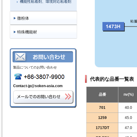
機能性粘着剤、環境対応粘着剤
微粉体
特殊機能材
製品についてのお問い合わせ
代表的な品番一覧表
Contact-jp@soken-asia.com
品番
nv(%)
701
40.0
1259
45.0
1717DT
47.0